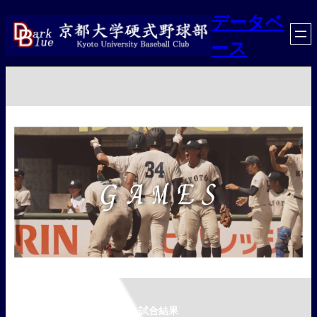
内
データベ
容
ース
を
ス
キ
ッ
プ
試合結果