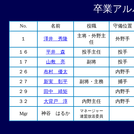
卒業アル
No.
名前
役職
守備位置
主将・外野主
１
澤井 秀隆
外野手
任
１６
平井 森
投手主任
投手
１７
山敷 亮
副将
投手
２６
布村 優太
内野手
２７
新実 彰平
副将・主務
捕手
２９
田中 靖矩
内野手
３２
大背戸 淳
内野主任
内野手
マネージャー
神谷 はるか
Mgr
連盟放送委員